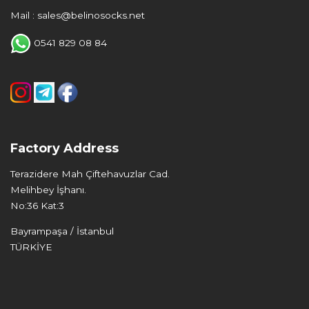
Mail : sales@belinosocks.net
0541 829 08 84
Factory Address
Terazidere Mah Çiftehavuzlar Cad.
Melihbey İşhanı.
No:36 Kat:3
Bayrampaşa / İstanbul
TÜRKİYE