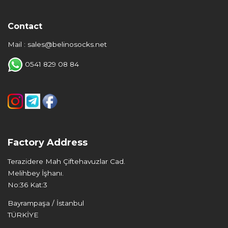
Contact
Mail : sales@belinosocks.net
0541 829 08 84
Factory Address
Terazidere Mah Çiftehavuzlar Cad.
Melihbey İşhanı.
No:36 Kat:3
Bayrampaşa / İstanbul
TÜRKİYE