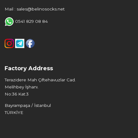
Mail : sales@belinosocks.net
0541 829 08 84
Factory Address
Terazidere Mah Çiftehavuzlar Cad.
Melihbey İşhanı.
No:36 Kat:3
Bayrampaşa / İstanbul
TÜRKİYE