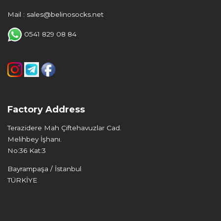
Mail : sales@belinosocks.net
0541 829 08 84
Factory Address
Terazidere Mah Çiftehavuzlar Cad.
Melihbey İşhanı.
No:36 Kat:3
Bayrampaşa / İstanbul
TÜRKİYE