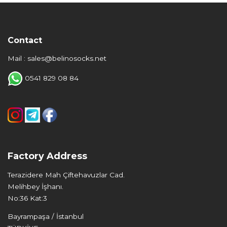
Contact
Mail : sales@belinosocks.net
0541 829 08 84
Factory Address
Terazidere Mah Çiftehavuzlar Cad.
Melihbey İşhanı.
No:36 Kat:3
Bayrampaşa / İstanbul